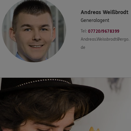
Andreas
Weißbrodt
Generalagent
Tel:
07720/9678399
Andreas.Weissbrodt@ergo.
de