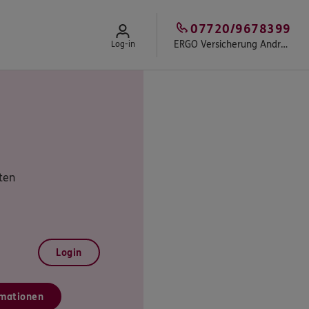
07720/9678399
ERGO Versicherung Andreas Weißbrodt
Log-in
ten
Login
mationen