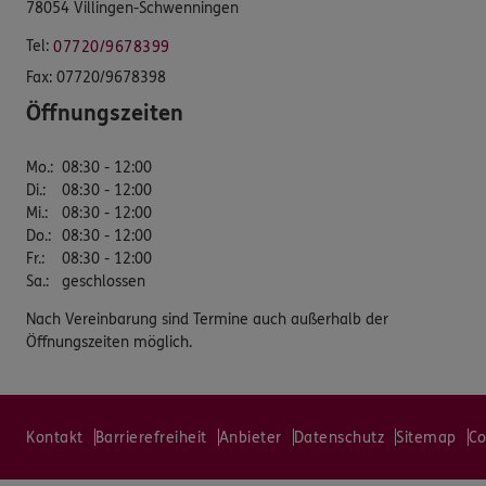
78054 Villingen-Schwenningen
Tel:
07720/9678399
Fax:
07720/9678398
Öffnungszeiten
Mo.
:
08:30 - 12:00
Di.
:
08:30 - 12:00
Mi.
:
08:30 - 12:00
Do.
:
08:30 - 12:00
Fr.
:
08:30 - 12:00
Sa.
:
geschlossen
Nach Vereinbarung sind Termine auch außerhalb der
Öffnungszeiten möglich.
Kontakt
Barrierefreiheit
Anbieter
Datenschutz
Sitemap
Co