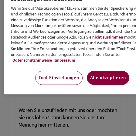
Wenn Sie auf "Alle akzeptieren" klicken, stimmen Sie der Speicherung 
und ähnlichen Technologien (Tools) auf Ihrem Gerät zu. Dadurch ermö
eine zuverlässige Funktion der Website, die Analyse der Websitenutzun
Messung von Marketingaktivitäten sowie die Möglichkeit, Ihnen persona
Inhalte und Werbeanzeigen zur Verfügung zu stellen, z.B. durch die N
Facebook Audiences oder Google Ads. Falls Sie
nicht zustimmen
möchten
keine für Sie maßgeschneiderte Anpassung und Werbung auf dieser Se
Sie können Ihre Entscheidungen jederzeit über den Button "Tool-Eins
anpassen. Näheres zu den eingesetzten Tools finden Sie unter
Datenschutzhinweise
Impressum
Lob und
Tool-Einstellungen
Alle akzeptieren
Beschwerde
Waren Sie unzufrieden mit uns oder möchten
Sie uns loben? Dann können Sie uns Ihre
Meinung hier mitteilen.