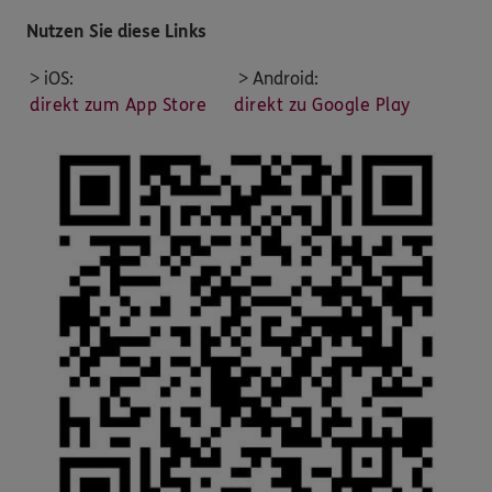
Nutzen Sie diese Links
> iOS:
> Android:
direkt zum App Store
direkt zu Google Play